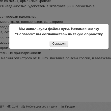
и из ЛДСП, армейские кровати.
я надежностью, удобством в эксплуатации и легкостью в
лл-кровати идеальны:
омов отдыха, пансионатов, санаториев
заведений, общежитий студентов
Мы используем файлы куки. Нажимая кнопку
в, летних лагерей
"Согласен" вы соглашаетесь на такую обработку
гостиниц эконом класса
казарм
Согласен
строителей, ремонтных бригад (вагончиков, времянок, бытовок)
стельные принадлежности.
елкий опт (строго от 10 шт). Доставка по всей России, в Казахстан
257
1146
Мебель для дома и дачи
Продам