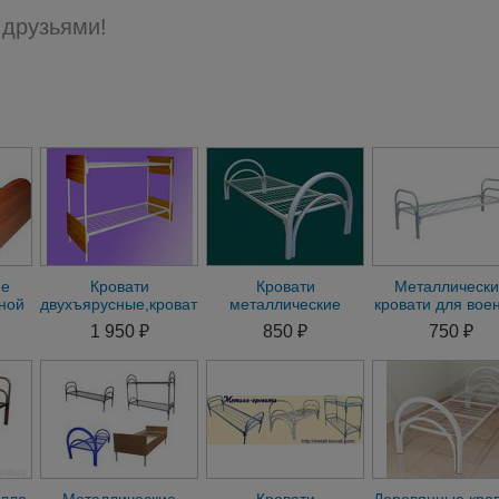
 друзьями!
ие
Кровати
Кровати
Металлическ
рной
двухъярусные,кровати
металлические
кровати для вое
для
металлические
двухъярусные для
казарм, кровати
1 950 ₽
850 ₽
750 ₽
телh
эконом с доставкой
казарм, кровати для
санатория
оптом
больниц.