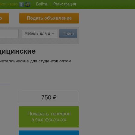
йти через
|
Войти
|
Регистрация
ю
Подать объявление
дицинские
металлические для студентов оптом,
750 ₽
Показать телефон
8 9XX XXX-XX-XX