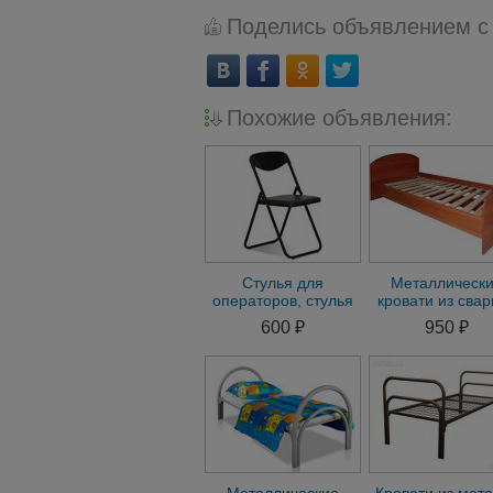
Поделись объявлением с
Похожие объявления:
Стулья для
Металлическ
операторов, стулья
кровати из сва
для студентов,
сетки ,кровати 
600 ₽
950 ₽
Стулья для
общежитий ,хос
персонала