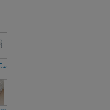
ие
нных
 для