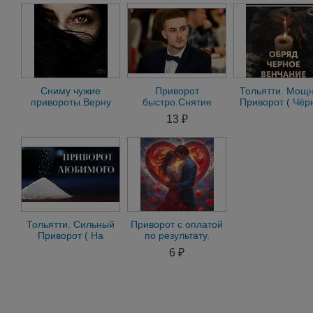
Любовная Магия
Сниму чужие
Приворот
Тольятти. Мощ
привороты.Верну
быстро.Снятие
Приворот ( Чёр
любимых.Отчитаю
негатива,
Венчание ) Н
13 ₽
порчь
порчи.Гадание на
Любовь
Таро.Верну любовь
Тольятти. Сильный
Приворот с оплатой
Приворот ( На
по результату.
Любовь Парняи).
Приворожить мужа.
6 ₽
Возврат Человека
Приворот на жену
Ввм