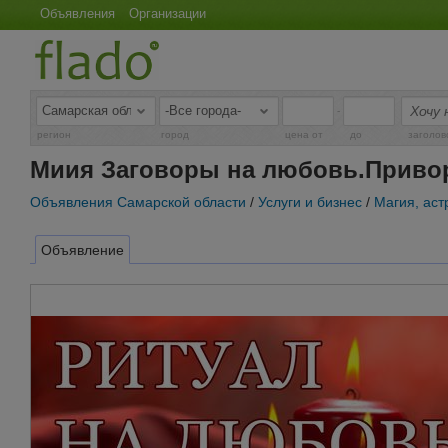
Объявления
Организации
-
регион
город
цена от
до
заголов
Миия Заговоры на любовь.Приво
Объявления Самарской области
/
Услуги и бизнес
/
Магия, аст
Объявление