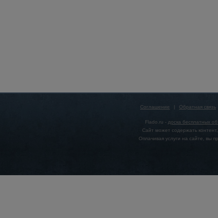
Соглашение
|
Обратная связь
Flado.ru -
доска бесплатных о
Сайт может содержать контент,
Оплачивая услуги на сайте, вы 