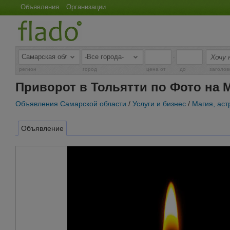
Объявления
Организации
-
регион
город
цена от
до
заголов
Приворот в Тольятти по Фото на 
Объявления Самарской области
/
Услуги и бизнес
/
Магия, аст
Объявление