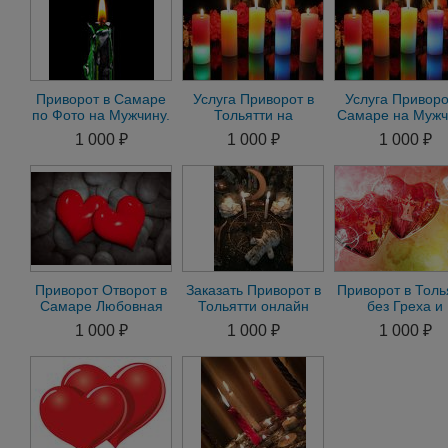
Приворот в Самаре
Услуга Приворот в
Услуга Приворо
по Фото на Мужчину.
Тольятти на
Самаре на Мужч
Приворот на
Мужчину. Приворот
Приворот на
1 000 ₽
1 000 ₽
1 000 ₽
Женщину
на Женщину по Фото
Женщину по Ф
Приворот Отворот в
Заказать Приворот в
Приворот в Толь
Самаре Любовная
Тольятти онлайн
без Греха и
магия по фото
магия гадание
Последствий
1 000 ₽
1 000 ₽
1 000 ₽
Приворот Муж
Жены