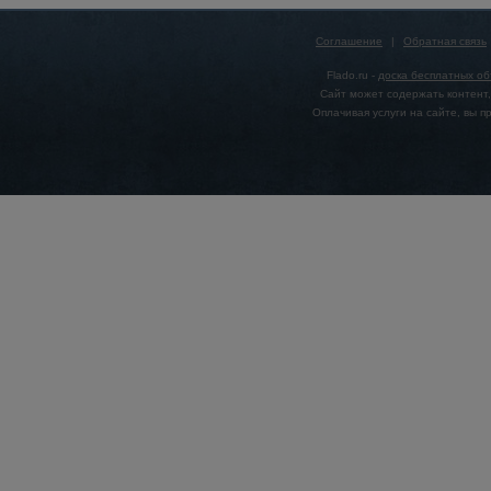
Соглашение
|
Обратная связь
Flado.ru -
доска бесплатных о
Сайт может содержать контент,
Оплачивая услуги на сайте, вы 