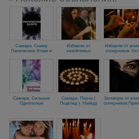
Самара. Сниму
Избавлю от
Избавлю от вли
Панические Атаки и
назойливых
соперников. Ос
Страх. Избавлю От
соперников. Верну
на чувства. Толь
Запоя. Русская
любимых
Самара. Сильные
Самара. Порча (
Заговорю от вли
Однополые
Подклад ). Наведу
соперников.При
Привороты. Сильные
Порчу Любой Любой
Гей-Привороты.
Сложности. Русская
Русская