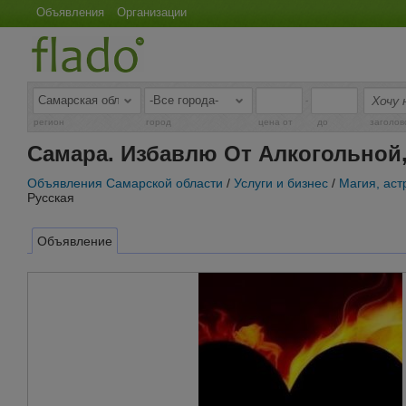
Объявления
Организации
-
регион
город
цена от
до
заголов
Самара. Избавлю От Алкогольной,
Объявления Самарской области
/
Услуги и бизнес
/
Магия, аст
Русская
Объявление