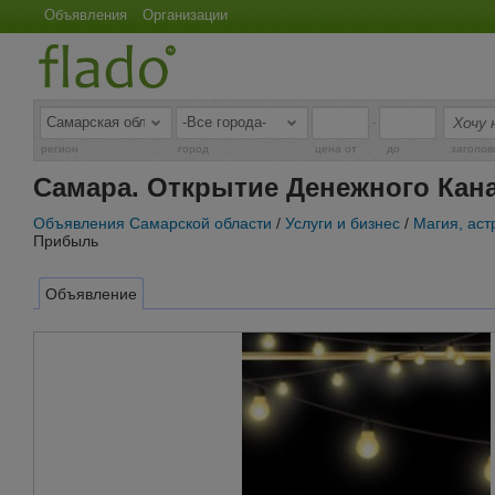
Объявления
Организации
-
регион
город
цена от
до
заголов
Самара. Открытие Денежного Кана
Объявления Самарской области
/
Услуги и бизнес
/
Магия, аст
Прибыль
Объявление