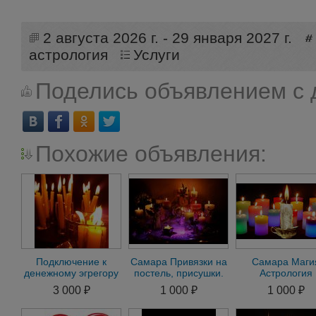
2 августа 2026 г. - 29 января 2027 г.
астрология
Услуги
Поделись объявлением с 
Похожие объявления:
Подключение к
Самара Привязки на
Самара Маги
денежному эгрегору
постель, присушки.
Астрология
в Самаре. Магия
Помощь в день
Семейный Прив
3 000 ₽
1 000 ₽
1 000 ₽
вуду. Бокор вуду
обращения
на Любимог
Любовная Маг