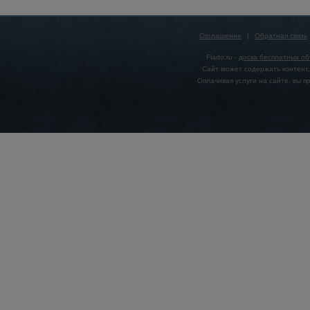
Соглашение
|
Обратная связь
Flado.ru -
доска бесплатных о
Сайт может содержать контент,
Оплачивая услуги на сайте, вы 