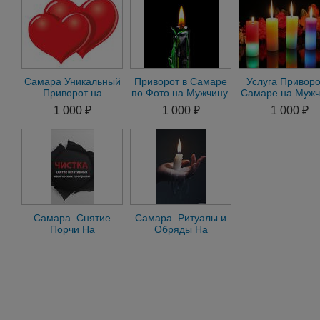
Самара Уникальный
Приворот в Самаре
Услуга Приворо
Приворот на
по Фото на Мужчину.
Самаре на Мужч
Мужчину Приворот
Приворот на
Приворот на
1 000 ₽
1 000 ₽
1 000 ₽
на Женщину.
Женщину
Женщину по Ф
Гадание
Самара. Снятие
Самара. Ритуалы и
Порчи На
Обряды На
Оденочество. Снятие
Востановление
Порчи Любой
Семьи. Сильные
Сложности
Привороты