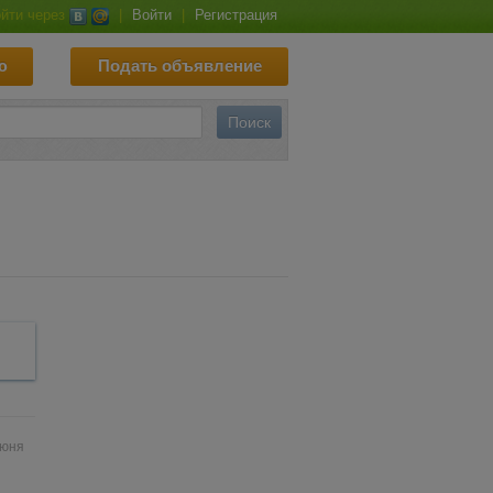
йти через
|
Войти
|
Регистрация
ю
Подать объявление
июня