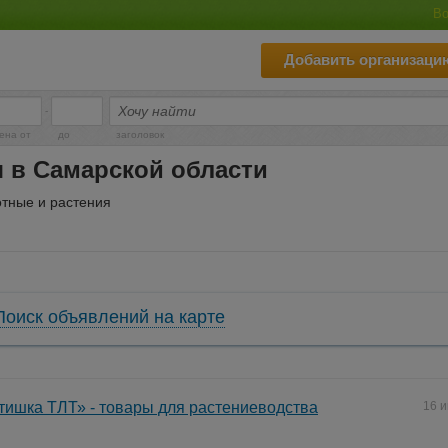
Во
Добавить организаци
-
ена от
до
заголовок
 в Самарской области
тные и растения
Поиск объявлений на карте
тишка ТЛТ» - товары для растениеводства
16 