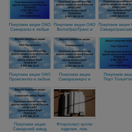
Покупаем акции ОАО
Покупаем акции ОАО
Покупаем акции
Самарагаз и любые
ВолгаУралТранс и
Самаратрансавт
другие акции по всей
любые другие акции
любые другие а
России
по всей России
по всей Росси
Покупаем акции ОАО
Покупаем акции
Покупаем акц
Промсинтез и любые
Самараэнерго и
Порт Тольятти
другие акции по всей
любые другие акции
любые другие а
России
по всей России
по всей Росси
Покупаем акции
Фторопласт куплю
Самарский завод
изделия, лом,