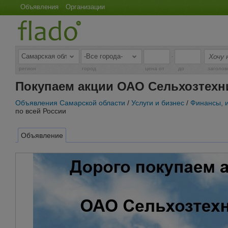
Объявления
Организации
-
регион
город
цена от
до
заголов
Покупаем акции ОАО Сельхозтехни
Объявления Самарской области
/
Услуги и бизнес
/
Финансы, 
по всей России
Объявление