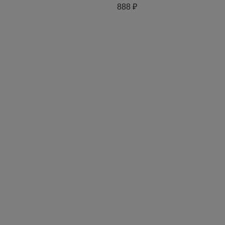
Экран и любые
порошок лежалый и
888 ₽
другие акции
другой материал по
РФ