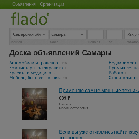
Объявления
Организации
-
регион
город
цена от
до
заголов
Доска объявлений Самары
Автомобили и транспорт
Недвижимость
136
Компьютеры, электроника
Промышленнос
1
Красота и медицина
Работа
5
1
Мебель, бытовая техника
Строительство
28
Применяю самые мощные техники
639 ₽
Самара
Магия, астрология
Если вы уже отчаялись найти как
тот прошу