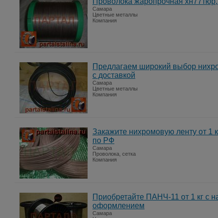
Проволока жаропрочная хн77тюр, 
Самара
Цветные металлы
Компания
Предлагаем широкий выбор нихро
с доставкой
Самара
Цветные металлы
Компания
Закажите нихромовую ленту от 1 
по РФ
Самара
Проволока, сетка
Компания
Приобретайте ПАНЧ-11 от 1 кг с 
оформлением
Самара