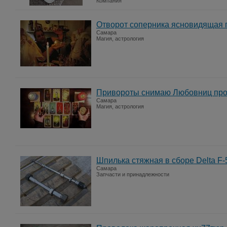
Компания
Отворот соперника ясновидящая г
Самара
Магия, астрология
Привороты снимаю Любовниц прог
Самара
Магия, астрология
Шпилька стяжная в сборе Delta F
Самара
Запчасти и принадлежности