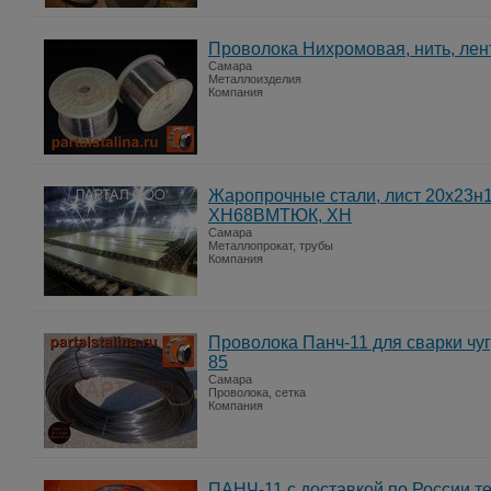
Проволока Нихромовая, нить, лен
Самара
Металлоизделия
Компания
Жаропрочные стали, лист 20х23н18
ХН68ВМТЮК, ХН
Самара
Металлопрокат, трубы
Компания
Проволока Панч-11 для сварки чуг
85
Самара
Проволока, сетка
Компания
ПАНЧ-11 с доставкой по России те