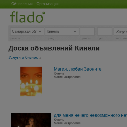
Объявления
Организации
-
регион
город
цена от
до
заголов
Доска объявлений Кинели
Услуги и бизнес
2
Магия, любви Звоните
Кинель
Магия, астрология
для меня нечего невозможного не
Кинель
Магия, астрология