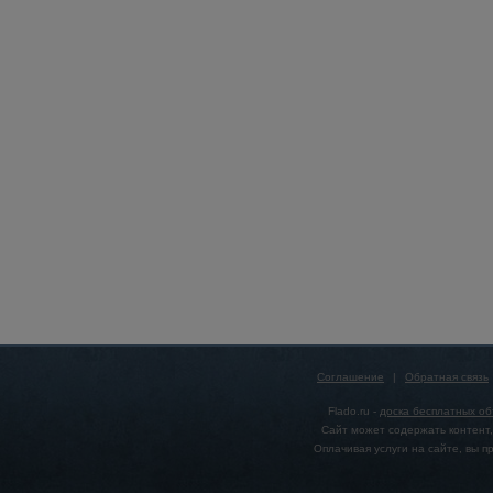
Соглашение
|
Обратная связь
Flado.ru -
доска бесплатных о
Сайт может содержать контент,
Оплачивая услуги на сайте, вы 