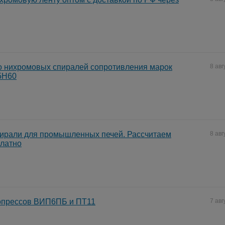
о нихромовых спиралей сопротивления марок
8 авг
5Н60
ирали для промышленных печей. Рассчитаем
8 авг
платно
опрессов ВИП6ПБ и ПТ11
7 авг