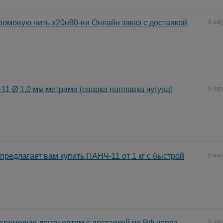
омовую нить х20н80-ви Онлайн заказ с доставкой
8 авг
11 Ø 1,0 мм метрами (сварка наплавка чугуна)
8 авг
редлагает вам купить ПАНЧ-11 от 1 кг с быстрой
8 авг
хромовую ленту оптом с доставкой по РФ через
8 авг