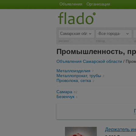
Объявления
Организации
регион
город
ц
Промышленность, пр
Объявления Самарской области
/ Пром
Металлоизделия
7
Металлопрокат, трубы
2
Проволока, сетка
2
Самара
82
Безенчук
1
Держатель ин