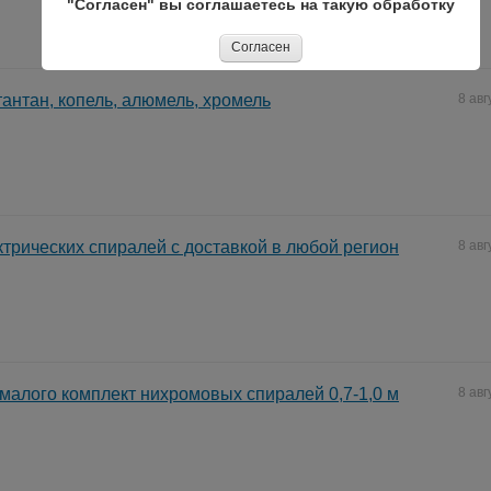
"Согласен" вы соглашаетесь на такую обработку
Согласен
тантан, копель, алюмель, хромель
8 авг
трических спиралей с доставкой в любой регион
8 авг
малого комплект нихромовых спиралей 0,7-1,0 м
8 авг