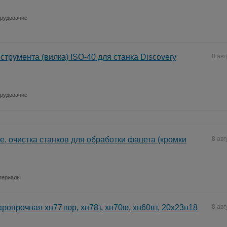
рудование
струмента (вилка) ISO-40 для станка Discovery
8 авг
рудование
, очистка станков для обработки фацета (кромки
8 авг
териалы
ропрочная хн77тюр, хн78т, хн70ю, хн60вт, 20х23н18
8 авг