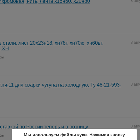
хромовая, нить, лента х15н60, х20н80
8 авг
стали, лист 20х23н18, хн78т, хн70ю, хн60вт,
8 авг
 ХН
убы
нч-11 для сварки чугуна на холодную, Ту 48-21-593-
8 авг
ставкой по России теперь и в розницу
8 авг
Мы используем файлы куки. Нажимая кнопку
убы