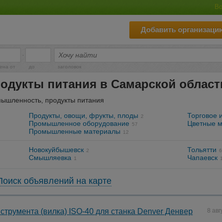
Во
Добавить организаци
-
ена от
до
заголовок
одукты питания в Самарской област
ышленность, продукты питания
Продукты, овощи, фрукты, плоды
Торговое 
2
Промышленное оборудование
Цветные 
57
Промышленные материалы
12
Новокуйбышевск
Тольятти
2
6
Смышляевка
Чапаевск
1
Поиск объявлений на карте
струмента (вилка) ISO-40 для станка Denver Денвер
8 авг