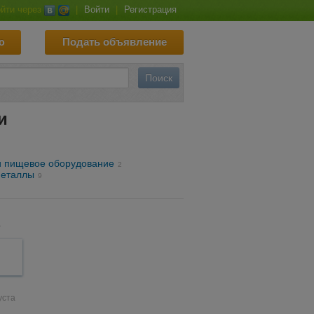
йти через
|
Войти
|
Регистрация
ю
Подать объявление
и
и пищевое оборудование
2
металлы
9
1
уста